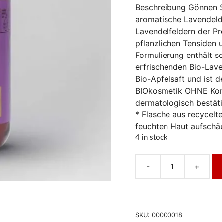
Beschreibung Gönnen Si
aromatische Lavendeld
Lavendelfeldern der Pr
pflanzlichen Tensiden 
Formulierung enthält so
erfrischenden Bio-Lav
Bio-Apfelsaft und ist d
BIOkosmetik OHNE Komp
dermatologisch bestät
* Flasche aus recycel
feuchten Haut aufschä
4 in stock
-
+
benecosBio
Duschgel
BIO-
Lavendel
SKU:
00000018
URLAUB