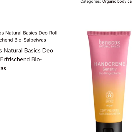
Categories:
Organic body ca
IN
DER
PROVENCE
quantity
 Natural Basics Deo
 Erfrischend Bio-
was