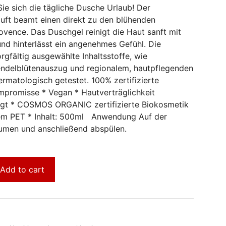
e sich die tägliche Dusche Urlaub! Der
uft beamt einen direkt zu den blühenden
ovence. Das Duschgel reinigt die Haut sanft mit
und hinterlässt ein angenehmes Gefühl. Die
rgfältig ausgewählte Inhaltsstoffe, wie
endelblütenauszug und regionalem, hautpflegenden
ermatologisch getestet. 100% zertifizierte
romisse * Vegan * Hautverträglichkeit
igt * COSMOS ORGANIC zertifizierte Biokosmetik
tem PET * Inhalt: 500ml Anwendung Auf der
umen und anschließend abspülen.
Add to cart