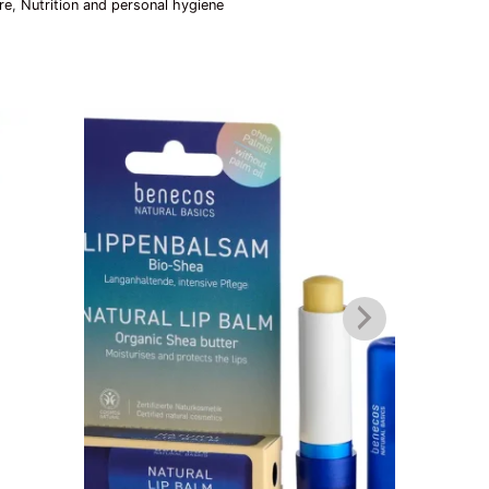
re
,
Nutrition and personal hygiene
benecos
Hafer D
SCHMEI
4,46
€