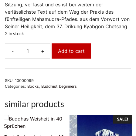
Sitzung, verfasst und es ist bei weitem der
verlässlichste Text auf dem Weg der Praxis des
fünfteiligen Mahamudra-Pfades. aus dem Vorwort von
Seiner Heiligkeit, dem 37. Drikung Kyabgön Chetsang
2 in stock
-
+
Add to cart
Der
kontinuierliche
Pfad
zum
SKU:
10000099
Erwachen
Categories:
Books
,
Buddhist beginners
quantity
similar products
SALE!