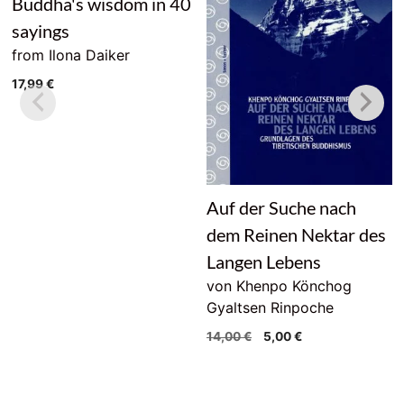
Buddha's wisdom in 40
sayings
from Ilona Daiker
17,99
€
Auf der Suche nach
dem Reinen Nektar des
Langen Lebens
von Khenpo Könchog
Gyaltsen Rinpoche
Original
Current
14,00
€
5,00
€
price
price
was:
is:
14,00 €.
5,00 €.