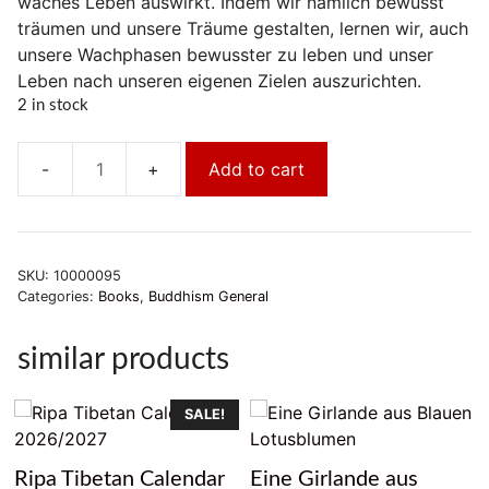
waches Leben auswirkt. Indem wir nämlich bewusst
träumen und unsere Träume gestalten, lernen wir, auch
unsere Wachphasen bewusster zu leben und unser
Leben nach unseren eigenen Zielen auszurichten.
2 in stock
Add to cart
Klarträumen
für
Anfänger
quantity
SKU:
10000095
Categories:
Books
,
Buddhism General
similar products
SALE!
Ripa Tibetan Calendar
Eine Girlande aus