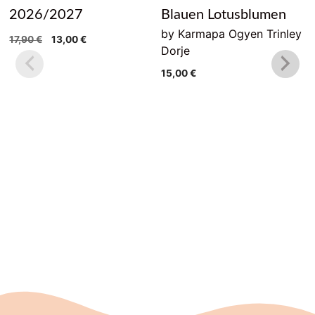
2026/2027
Blauen Lotusblumen
by Karmapa Ogyen Trinley
Original
Current
17,90
€
13,00
€
Dorje
price
price
was:
is:
15,00
€
17,90 €.
13,00 €.