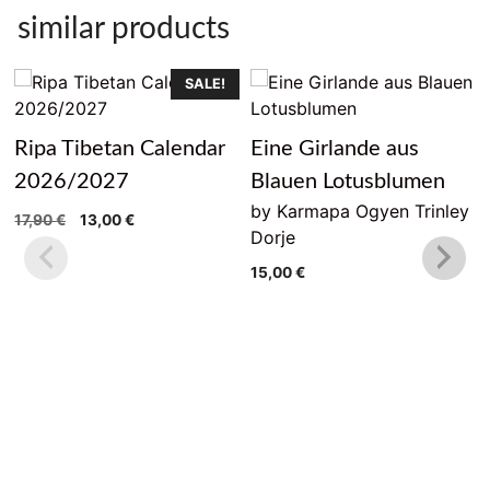
similar products
SALE!
Ripa Tibetan Calendar
Eine Girlande aus
2026/2027
Blauen Lotusblumen
by Karmapa Ogyen Trinley
Original
Current
17,90
€
13,00
€
Dorje
price
price
was:
is:
15,00
€
17,90 €.
13,00 €.