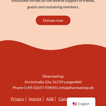
Institute® thrives on the diverse support of friends,
guests and sustaining members.
Donate now
Dharmashop
Kirchstraße 22a, 56729 Langenfeld
Phone (+49) 02655 939050,
info@dharmashop.de
Privacy
Imprint
AGB
Cancellation policy
English