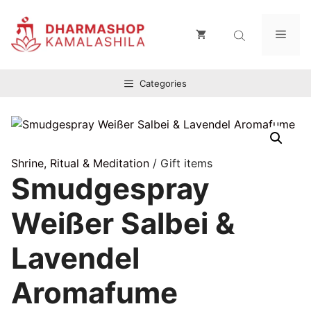
Zum
Inhalt
Men
springen
Categories
Shrine, Ritual & Meditation
/ Gift items
Smudgespray
Weißer Salbei &
Lavendel
Aromafume