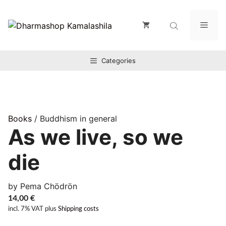
Zum
Inhalt
Men
springen
Categories
Books
/ Buddhism in general
As we live, so we
die
by Pema Chödrön
14,00
€
incl. 7% VAT
plus
Shipping costs