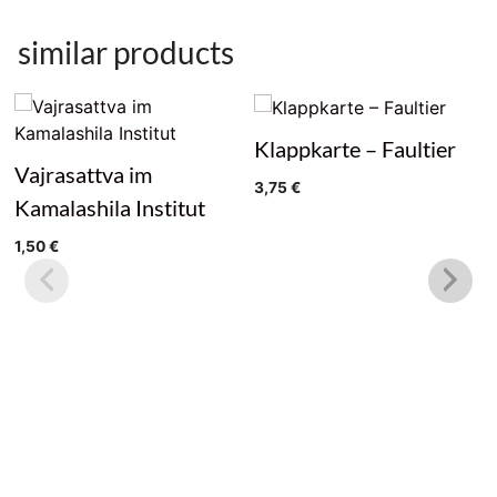
aus
handgefertigtem
similar products
Papier
quantity
Klappkarte – Faultier
Vajrasattva im
3,75
€
Kamalashila Institut
1,50
€