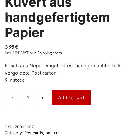
Kuvert aus
handgefertigtem
Papier
3,95
€
incl. 19% VAT
plus
Shipping costs
Frisch aus Nepal eingetroffen, handgemachte, teils
vergoldete Postkarten
9 in stock
-
+
Add to cart
Klappkarte
Buddha
Vajrayogini,
mit
SKU:
70000957
Kuvert
Category:
Postcards, posters