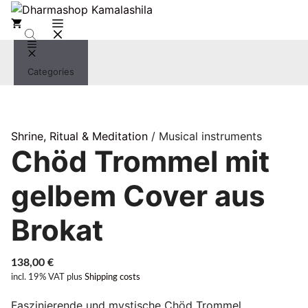
Zum
Inhalt
springen
Menü
Categories
Shrine, Ritual & Meditation
/ Musical instruments
Chöd Trommel mit
gelbem Cover aus
Brokat
138,00
€
incl. 19% VAT
plus
Shipping costs
Faszinierende und mystische Chöd Trommel,