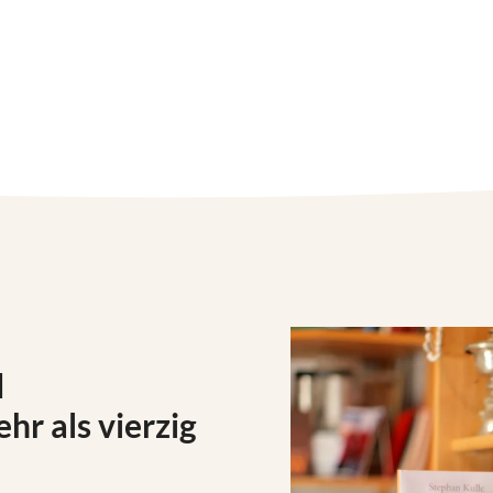
d
hr als vierzig