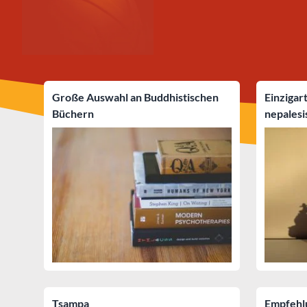
Große Auswahl an Buddhistischen
Einzigar
Büchern
nepales
Tsampa
Empfehlu