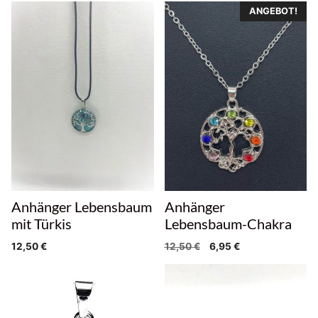
ANGEBOT!
Anhänger Lebensbaum
Anhänger
mit Türkis
Lebensbaum-Chakra
Ursprünglicher
Aktueller
12,50
€
12,50
€
6,95
€
Preis
Preis
war:
ist:
12,50 €
6,95 €.