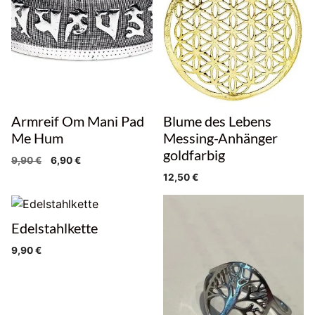
Armreif Om Mani Pad
Blume des Lebens
Me Hum
Messing-Anhänger
goldfarbig
Ursprünglicher
Aktueller
9,90
€
6,90
€
Preis
Preis
12,50
€
war:
ist:
9,90 €
6,90 €.
Edelstahlkette
9,90
€