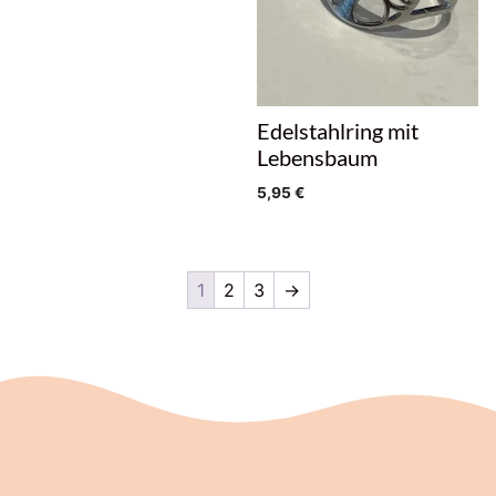
Edelstahlring mit
Lebensbaum
5,95
€
1
2
3
→