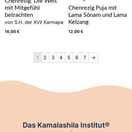
Chenresig: Die Welt
mit Mitgefühl
Chenrezig Puja mit
betrachten
Lama Sönam und Lama
von S.H. der XVII Karmapa
Kelzang
16,00
€
12,00
€
1
2
3
4
5
6
7
→
Das Kamalashila Institut®