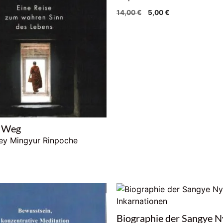
Ursprünglicher
Aktueller
14,00
€
5,00
€
Preis
Preis
war:
ist:
14,00 €
5,00 €.
 Weg
ey Mingyur Rinpoche
Biographie der Sangye 