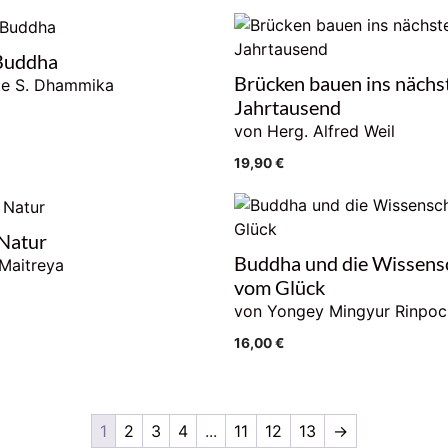
Buddha
Brücken bauen ins nächs
te S. Dhammika
Jahrtausend
von Herg. Alfred Weil
19,90
€
Natur
Buddha und die Wissens
Maitreya
vom Glück
von Yongey Mingyur Rinpoc
16,00
€
1
2
3
4
...
11
12
13
→