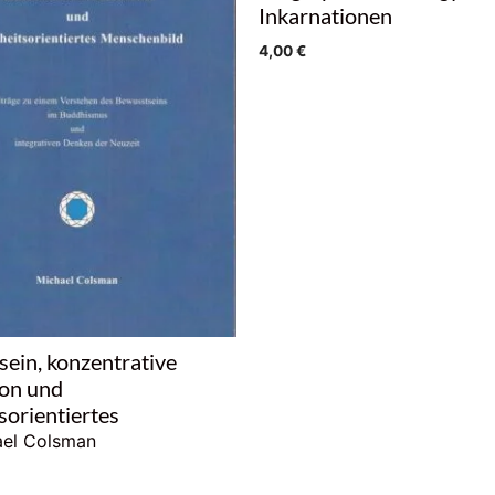
Inkarnationen
4,00
€
ein, konzentrative
ion und
sorientiertes
ael Colsman