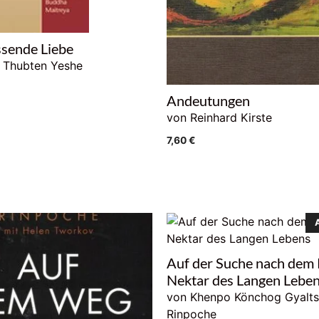
sende Liebe
 Thubten Yeshe
Andeutungen
von Reinhard Kirste
7,60
€
Auf der Suche nach dem
Nektar des Langen Lebe
von Khenpo Könchog Gyalt
Rinpoche