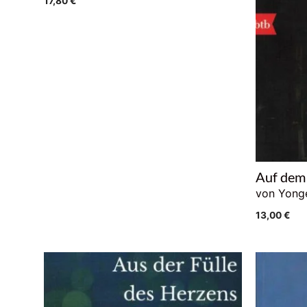
17,80
€
Auf dem
von Yong
13,00
€