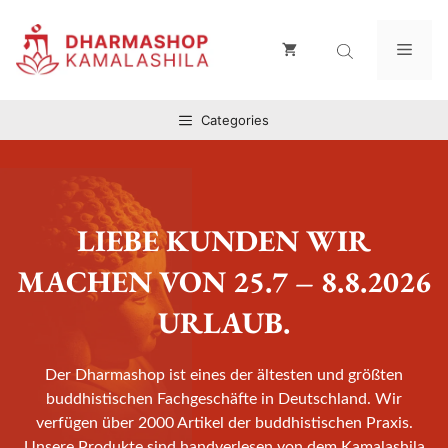
Zum
Inhalt
Men
springen
Categories
LIEBE KUNDEN WIR
MACHEN VON 25.7 – 8.8.2026
URLAUB.
Der Dharmashop ist eines der ältesten und größten
buddhistischen Fachgeschäfte in Deutschland. Wir
verfügen über 2000 Artikel der buddhistischen Praxis.
Unsere Produkte sind handverlesen von dem Kamalashila