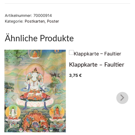
Kloster
Ogmin
Artikelnummer:
70000914
Thubten
Kategorie:
Postkarten, Poster
Shedrup
Ling
Ähnliche Produkte
(2)
Menge
Klappkarte – Faultier
3,75
€