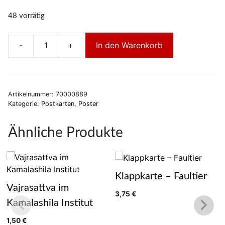
48 vorrätig
-
+
In den Warenkorb
A
Garland
of
Blue
Artikelnummer:
70000889
Lotuses
Kategorie:
Postkarten, Poster
by
Karmapa
Ähnliche Produkte
Menge
Klappkarte – Faultier
Vajrasattva im
3,75
€
Kamalashila Institut
1,50
€