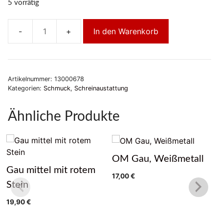
5 vorrätig
In den Warenkorb
Altardecke
XXL,
blau-
rot-
Artikelnummer:
13000678
orange
Kategorien:
Schmuck
,
Schreinaustattung
Menge
Ähnliche Produkte
OM Gau, Weißmetall
Gau mittel mit rotem
17,00
€
Stein
19,90
€