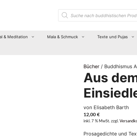
Suche
nach
Produkten
al & Meditation
Mala & Schmuck
Texte und Pujas
Bücher
/ Buddhismus A
Aus dem
Einsiedl
von Elisabeth Barth
12,00
€
inkl. 7 % MwSt.
zzgl.
Versandk
Prosagedichte und Texte