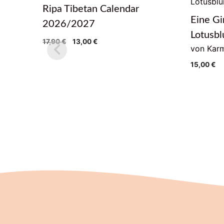
Ripa Tibetan Calendar
Eine Gi
2026/2027
Lotusb
Ursprünglicher
Aktueller
17,90
€
13,00
€
von Karm
Preis
Preis
war:
ist:
15,00
€
17,90 €
13,00 €.