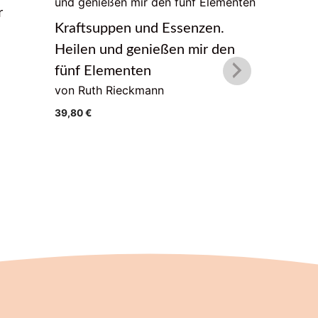
r
Das Lebe
Kraftsuppen und Essenzen.
von Geor
Heilen und genießen mir den
22,00
€
fünf Elementen
von Ruth Rieckmann
39,80
€