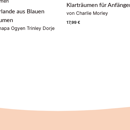
Klarträumen für Anfänge
rlande aus Blauen
von Charlie Morley
lumen
17,99
€
apa Ogyen Trinley Dorje