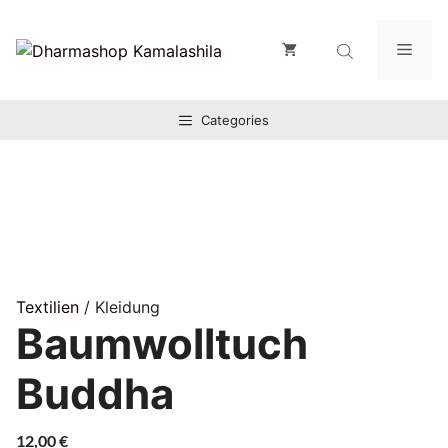
Zum
Inhalt
Men
springen
Categories
Textilien
/ Kleidung
Baumwolltuch
Buddha
12,00
€