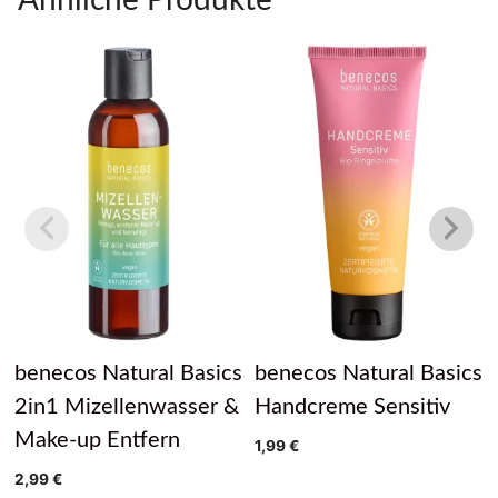
Ähnliche Produkte
Bio-
Salbeiwas
Menge
benecos Natural Basics
benecos Natural Basics
2in1 Mizellenwasser &
Handcreme Sensitiv
Make-up Entfern
1,99
€
2,99
€