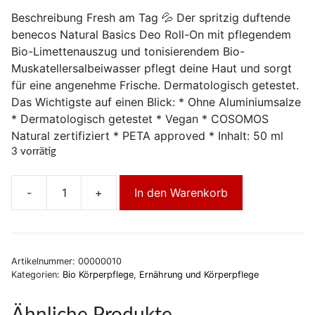
Beschreibung Fresh am Tag 💦 Der spritzig duftende
benecos Natural Basics Deo Roll-On mit pflegendem
Bio-Limettenauszug und tonisierendem Bio-
Muskatellersalbeiwasser pflegt deine Haut und sorgt
für eine angenehme Frische. Dermatologisch getestet.
Das Wichtigste auf einen Blick: * Ohne Aluminiumsalze
* Dermatologisch getestet * Vegan * COSOMOS
Natural zertifiziert * PETA approved * Inhalt: 50 ml
3 vorrätig
-
+
In den Warenkorb
benecos
Natural
Basics
Deo
Artikelnummer:
00000010
Roll-
Kategorien:
Bio Körperpflege
,
Ernährung und Körperpflege
on
Erfrischend