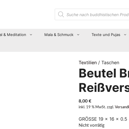
Suche
nach
Produkten
al & Meditation
Mala & Schmuck
Texte und Pujas
Textilien
/ Taschen
Beutel B
Reißver
8,00
€
inkl. 19 % MwSt.
zzgl.
Versand
GRÖSSE 19 × 16 × 0.
Nicht vorrätig