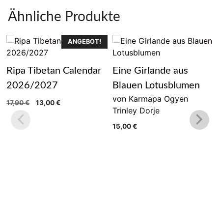
Ähnliche Produkte
ANGEBOT!
Ripa Tibetan Calendar
Eine Girlande aus
2026/2027
Blauen Lotusblumen
von Karmapa Ogyen
Ursprünglicher
Aktueller
17,90
€
13,00
€
Trinley Dorje
Preis
Preis
war:
ist:
15,00
€
17,90 €
13,00 €.