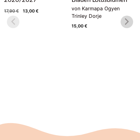
von Karmapa Ogyen
Ursprünglicher
Aktueller
17,90
€
13,00
€
Trinley Dorje
Preis
Preis
war:
ist:
15,00
€
17,90 €
13,00 €.