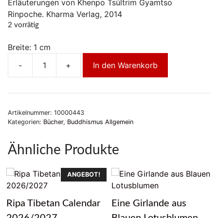
Erläuterungen von Khenpo Tsültrim Gyamtso
Rinpoche. Kharma Verlag, 2014
2 vorrätig
Breite: 1 cm
-
+
In den Warenkorb
Buddha
Natur
Menge
Artikelnummer:
10000443
Kategorien:
Bücher
,
Buddhismus Allgemein
Ähnliche Produkte
ANGEBOT!
Ripa Tibetan Calendar
Eine Girlande aus
2026/2027
Blauen Lotusblumen