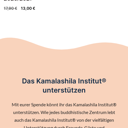
Ursprünglicher
Aktueller
17,90
€
13,00
€
Preis
Preis
war:
ist:
17,90 €
13,00 €.
Das Kamalashila Institut®
unterstützen
Mit eurer Spende könnt ihr das Kamalashila Institut®
unterstützen. Wie jedes buddhistische Zentrum lebt
auch das Kamalashila Institut® von der vielfältigen
Unterstützung durch Freunde, Gäste und