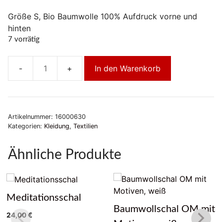
Größe S, Bio Baumwolle 100% Aufdruck vorne und
hinten
7 vorrätig
In den Warenkorb
Damen
T-
Shirt
mit
Artikelnummer:
16000630
Aufdruck
Kategorien:
Kleidung
,
Textilien
Karmapa,
hellblau
Ähnliche Produkte
Menge
Meditationsschal
Baumwollschal OM mit
24,00
€