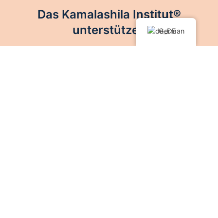
Das Kamalashila Institut®
unterstützen
German
Mit eurer Spende könnt ihr das Kamalashila
Institut® unterstützen. Wie jedes buddhistische
Zentrum lebt auch das Kamalashila Institut® von
der vielfältigen Unterstützung durch Freunde, Gäste
und Fördermitglieder.
Jetzt spenden