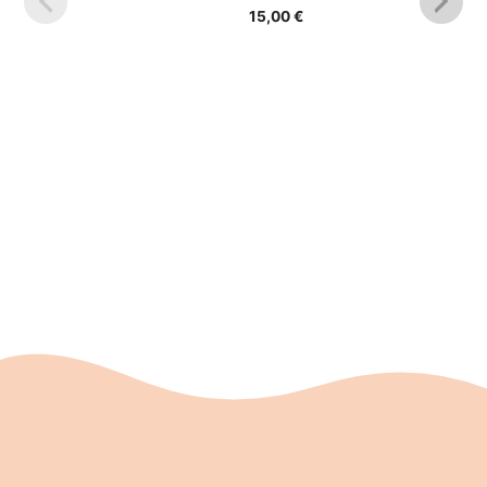
war:
ist:
15,00
€
17,90 €
13,00 €.