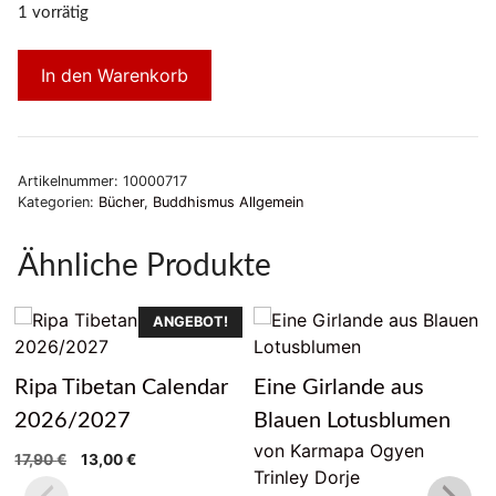
1 vorrätig
In den Warenkorb
Artikelnummer:
10000717
Kategorien:
Bücher
,
Buddhismus Allgemein
Ähnliche Produkte
ANGEBOT!
Ripa Tibetan Calendar
Eine Girlande aus
2026/2027
Blauen Lotusblumen
von Karmapa Ogyen
Ursprünglicher
Aktueller
17,90
€
13,00
€
Trinley Dorje
Preis
Preis