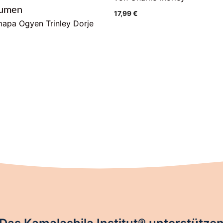
lumen
17,99
€
apa Ogyen Trinley Dorje