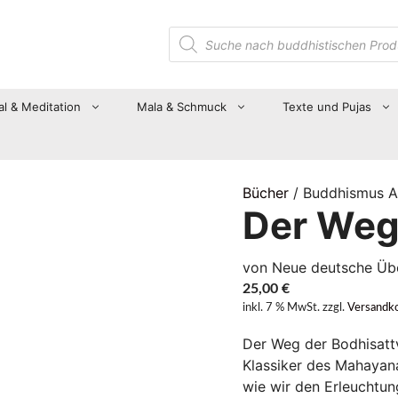
Suche
nach
Produkten
al & Meditation
Mala & Schmuck
Texte und Pujas
Bücher
/ Buddhismus A
Der Weg
von Neue deutsche Übe
25,00
€
inkl. 7 % MwSt.
zzgl.
Versandk
Der Weg der Bodhisattv
Klassiker des Mahayana
wie wir den Erleuchtun