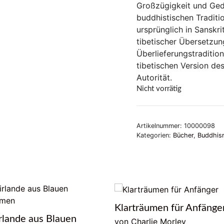
Großzügigkeit und Gedu
buddhistischen Traditi
ursprünglich in Sanskri
tibetischer Übersetzun
Überlieferungstradition 
tibetischen Version de
Autorität.
Nicht vorrätig
Artikelnummer:
10000098
Kategorien:
Bücher
,
Buddhis
Klarträumen für Anfänge
rlande aus Blauen
von Charlie Morley