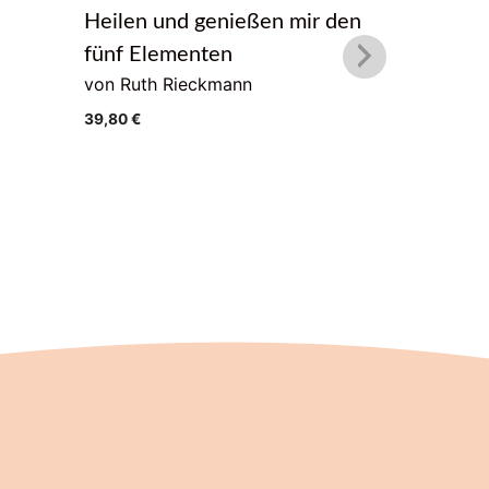
Heilen und genießen mir den
Akzeptie
fünf Elementen
kannst. 
von Ruth Rieckmann
Weisheit
39,80
€
Psychol
Gelasse
7,95
€