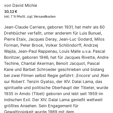
von David Michie
10,12
€
inkl. 7 % MwSt.
zzgl.
Versandkosten
Jean-Claude Carriere, geboren 1931, hat mehr als 60
Drehbücher verfaßt, unter anderem für Luis Bunuel,
Pierre Etaix, Jacques Deray, Jean-Luc Godard, Milos
Forman, Peter Brook, Volker Schlöndorff, Andrzej
Wajda, Jean-Paul Rappenau, Louis Malle u.v.a. Pascal
Bonitzer, geboren 1946, hat für Jacques Rivette, Andre
Techine, Chantal Akerman, Benoit Jacquot, Pascal
Kane und Barbet Schroeder geschrieben und bislang
bei zwei Filmen selbst Regie geführt: ‚Encore‘ und ‚Rien
sur Robert‘. Tenzin Gyatso, der XIV. Dalai Lama, das
spirituelle und politische Oberhaupt der Tibeter, wurde
1935 in Amdo (Tibet) geboren und lebt seit 1959 im
indischen Exil. Der XIV. Dalai Lama genießt weltweit
größtes Ansehen. Sein Engagement für
Gewaltlosigkeit wurde 1989 mit dem