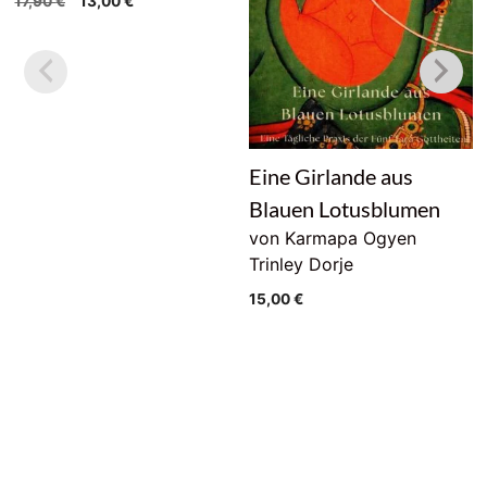
17,90
€
13,00
€
Preis
Preis
war:
ist:
17,90 €
13,00 €.
Eine Girlande aus
Blauen Lotusblumen
von Karmapa Ogyen
Trinley Dorje
15,00
€