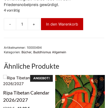
Friedensnobelpreis gewürdigt.
4 vorrätig
-
+
In den Warenkorb
Die
Kraft
des
Buddhismus
Artikelnummer:
10000494
und
Kategorien:
Bücher
,
Buddhismus Allgemein
der
Zustand
Ähnliche Produkte
der
Welt
Menge
ANGEBOT!
Ripa Tibetan Calendar
2026/2027
Ursprünglicher
Aktueller