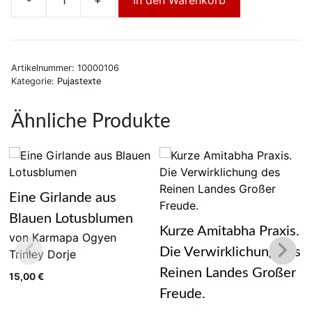
Die
siebenunddreissig
Übungen
der
Artikelnummer:
10000106
Bodhisattvas.
Kategorie:
Pujastexte
Menge
Ähnliche Produkte
Eine Girlande aus
Blauen Lotusblumen
Kurze Amitabha Praxis.
von Karmapa Ogyen
Die Verwirklichung des
Trinley Dorje
Reinen Landes Großer
15,00
€
Freude.