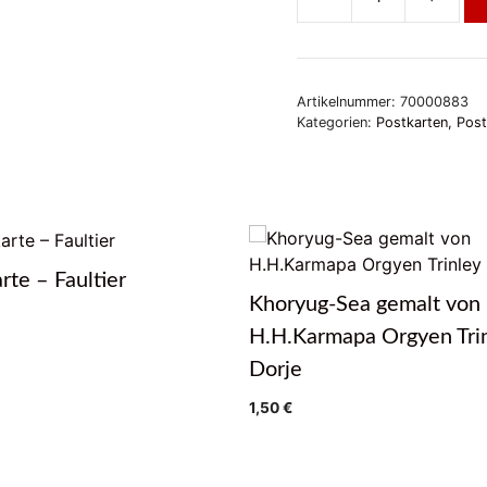
Buddha
Sky
Menge
Artikelnummer:
70000883
Kategorien:
Postkarten, Post
rte – Faultier
Khoryug-Sea gemalt von
H.H.Karmapa Orgyen Tri
Dorje
1,50
€