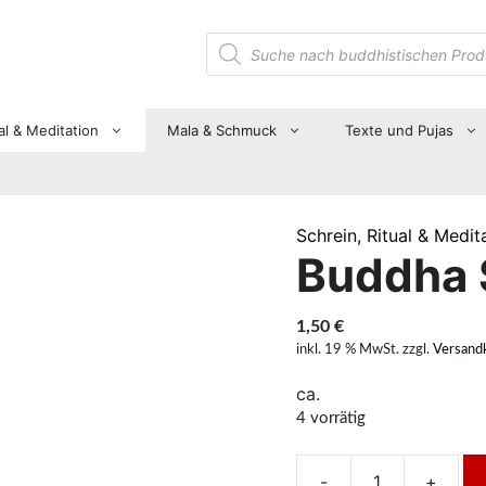
Suche
nach
Produkten
al & Meditation
Mala & Schmuck
Texte und Pujas
Schrein, Ritual & Medit
Buddha 
1,50
€
inkl. 19 % MwSt.
zzgl.
Versand
ca.
4 vorrätig
-
+