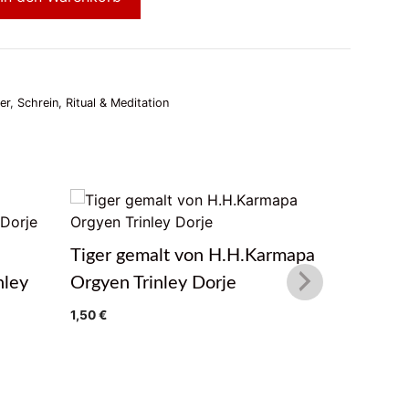
er
,
Schrein, Ritual & Meditation
Tiger gemalt von H.H.Karmapa
Winter F
nley
Orgyen Trinley Dorje
H.H.Kar
Dorje
1,50
€
1,50
€