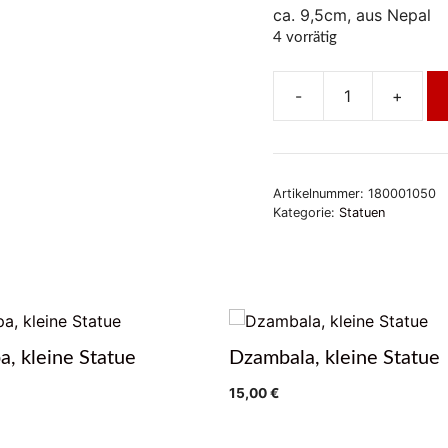
ca. 9,5cm, aus Nepal
4 vorrätig
-
+
Guru
Rinpoche
/
Padmasambhava
Artikelnummer:
180001050
Staute
Kategorie:
Statuen
,
Messing
Menge
a, kleine Statue
Dzambala, kleine Statue
15,00
€