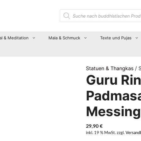
Suche
nach
Produkten
al & Meditation
Mala & Schmuck
Texte und Pujas
Statuen & Thangkas
/ 
Guru Ri
Padmasa
Messing
29,90
€
inkl. 19 % MwSt.
zzgl.
Versand