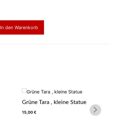
In den Warenkorb
Grüne Tara , kleine Statue
Manjushr
15,00
€
15,00
€