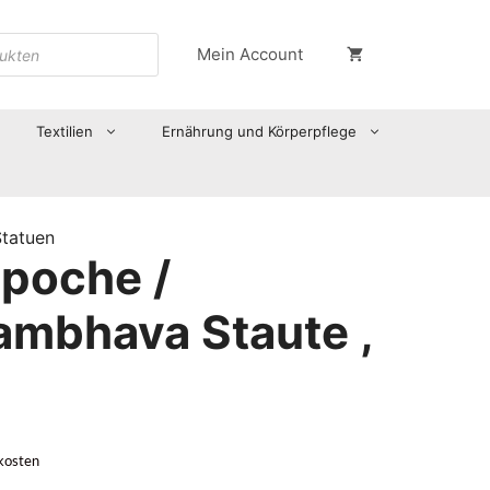
Mein Account
Textilien
Ernährung und Körperpflege
Statuen
npoche /
mbhava Staute ,
kosten