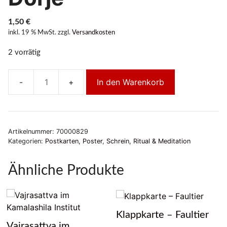
1,50
€
inkl. 19 % MwSt.
zzgl.
Versandkosten
2 vorrätig
In den Warenkorb
"Kannon"gemalt
von
H.H.Karmapa
Orgyen
Artikelnummer:
70000829
Trinley
Kategorien:
Postkarten, Poster
,
Schrein, Ritual & Meditation
Dorje
Menge
Ähnliche Produkte
Klappkarte – Faultier
Vajrasattva im