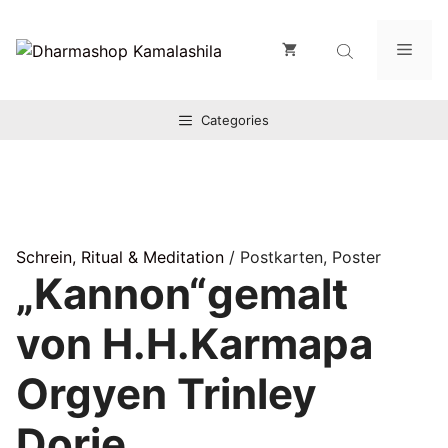
Zum
Inhalt
Men
springen
Categories
Schrein, Ritual & Meditation
/ Postkarten, Poster
„Kannon“gemalt
von H.H.Karmapa
Orgyen Trinley
Dorje