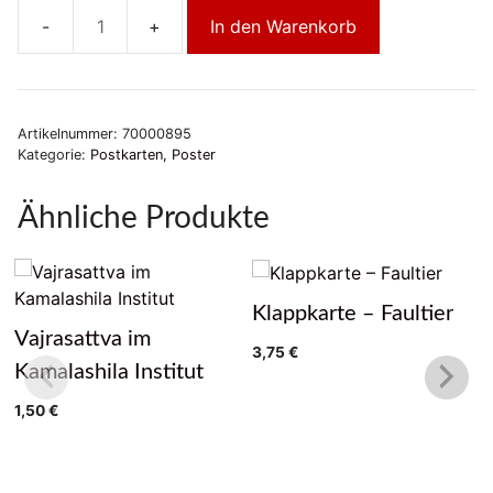
In den Warenkorb
Klappkarte
–
Die
Begegnung
Artikelnummer:
70000895
Menge
Kategorie:
Postkarten, Poster
Ähnliche Produkte
Klappkarte – Faultier
Vajrasattva im
3,75
€
Kamalashila Institut
1,50
€