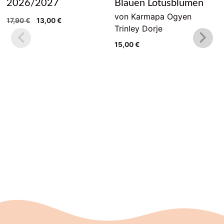
2026/2027
Blauen Lotusblumen
von Karmapa Ogyen
Ursprünglicher
Aktueller
17,90
€
13,00
€
Trinley Dorje
Preis
Preis
war:
ist:
15,00
€
17,90 €
13,00 €.