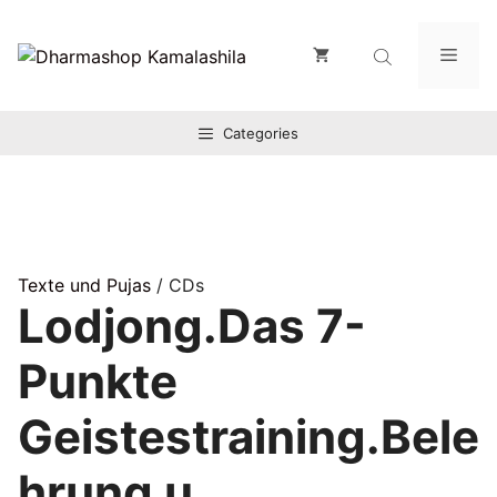
Zum
Inhalt
Men
springen
Categories
Texte und Pujas
/ CDs
Lodjong.Das 7-
Punkte
Geistestraining.Bele
hrung u.