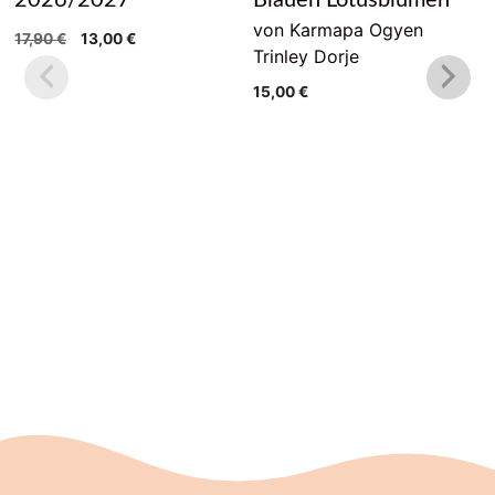
von Karmapa Ogyen
Ursprünglicher
Aktueller
17,90
€
13,00
€
Trinley Dorje
Preis
Preis
war:
ist:
15,00
€
17,90 €
13,00 €.