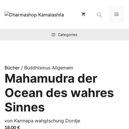
Zum
Inhalt
Men
springen
Categories
Bücher
/ Buddhismus Allgemein
Mahamudra der
Ocean des wahres
Sinnes
von Karmapa wahgtschung Dordje
18,00
€