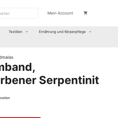
Mein Account
Textilien
Ernährung und Körperpflege
dmalas
mband,
arbener Serpentinit
kosten