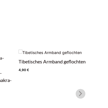
Tibetisches Armband geflochten
Amethys
4,90
€
19,50
€
-
akra-