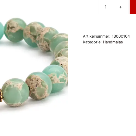
-
+
Mala
Armband,
Pastellfarbener
Serpentinit
Artikelnummer:
13000104
Menge
Kategorie:
Handmalas