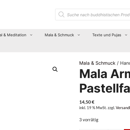
Suche
nach
Produkten
al & Meditation
Mala & Schmuck
Texte und Pujas
Mala & Schmuck
/ Han
Mala Ar
Pastellf
14,50
€
inkl. 19 % MwSt.
zzgl.
Versand
3 vorrätig