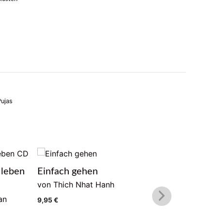
Pujas
 leben
Einfach gehen
Buddha.
von Thich Nhat Hanh
Vollkom
an
9,95
€
9,95
€