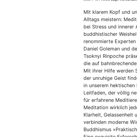
Mit klarem Kopf und un
Alltags meistern: Medi
bei Stress und innerer
buddhistischer Weishei
renommierte Experten d
Daniel Goleman und der
Tsoknyi Rinpoche präs
die auf bahnbrechende
Mit ihrer Hilfe werden
der unruhige Geist find
in unserem hektischen 
Leitfaden, der völlig 
für erfahrene Meditier
Meditation wirklich je
Klarheit, Gelassenheit
verbinden moderne Wiss
Buddhismus »Praktisch
Eine exquisite Erforsc