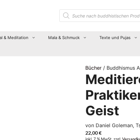
Suche
nach
Produkten
al & Meditation
Mala & Schmuck
Texte und Pujas
Bücher
/ Buddhismus A
Meditier
Praktike
Geist
von Daniel Goleman, T
22,00
€
inkl. 7 % MwSt.
zzgl.
Versandk