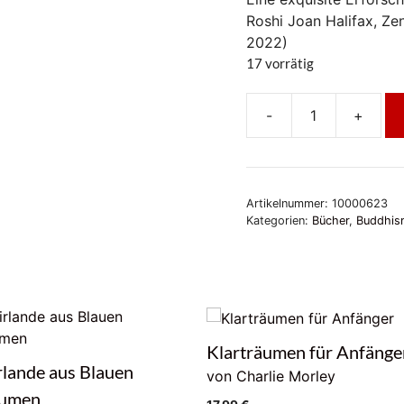
Roshi Joan Halifax, Ze
2022)
17 vorrätig
-
+
Meditieren.
7
einfache
Praktiken
Artikelnummer:
10000623
für
Kategorien:
Bücher
,
Buddhis
einen
ruhigen
Geist
Menge
Klarträumen für Anfänge
rlande aus Blauen
von Charlie Morley
lumen