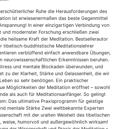
erschütterlicher Ruhe die Herausforderungen des
tation ist erwiesenermaßen das beste Gegenmittel
 Anspannung! In einer einzigartigen Verbindung von
t und modernster Forschung erschließen zwei
ie heilsame Kraft der Meditation. Bestsellerautor
 tibetisch-buddhistische Meditationslehrer
entieren verblüffend einfach anwendbare Übungen,
n neurowissenschaftlichen Erkenntnissen beruhen.
 Stress und mentale Blockaden überwunden, und
et zu der Klarheit, Stärke und Gelassenheit, die wir
Leben so sehr benötigen. Ein praktischer
neue Möglichkeiten der Meditation eröffnet – sowohl
ende als auch für Meditationsanfänger. So gelingt
dem: Das ultimative Praxisprogramm für geistige
 und mentale Stärke Zwei weltbekannte Experten
enschaft mit der uralten Weisheit des tibetischen
, weise, humorvoll und außergewöhnlich wirksam!
hung der Wissenschaft und Praxis der Meditation.«