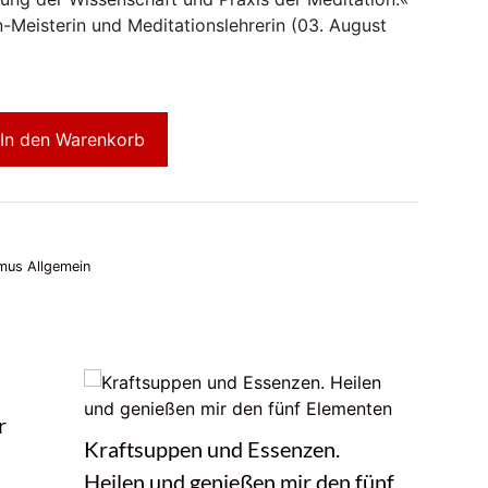
n-Meisterin und Meditationslehrerin (03. August
In den Warenkorb
mus Allgemein
r
Das Lebe
Kraftsuppen und Essenzen.
von Geor
Heilen und genießen mir den fünf