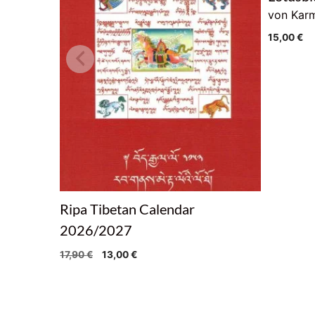
von Karm
15,00
€
Ripa Tibetan Calendar
2026/2027
Ursprünglicher
Aktueller
17,90
€
13,00
€
Preis
Preis
war:
ist:
17,90 €
13,00 €.