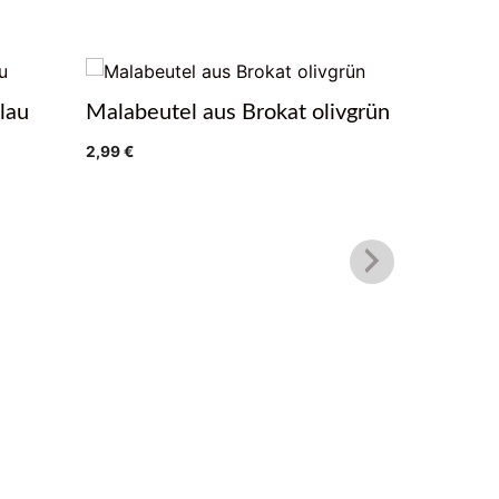
lau
Malabeutel aus Brokat olivgrün
Mala Beu
2,99
€
2,99
€