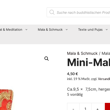
Suche
nach
Produkten
al & Meditation
Mala & Schmuck
Texte und Pujas
Mala & Schmuck
/ Mala
Mini-Mal
4,50
€
inkl. 19 % MwSt.
zzgl.
Versand
Ca.9,5 x 7,5cm, herges
5 vorrätig
-
+