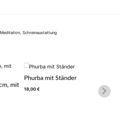
 Meditation
,
Schreinaustattung
Phurba mit Ständer
Gebetsm
cm, mit
18,00
€
39,90
€