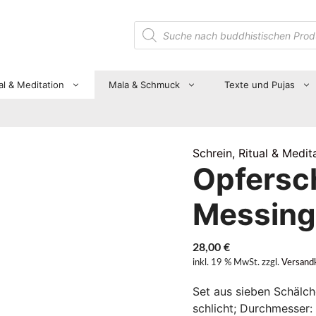
Suche
nach
Produkten
al & Meditation
Mala & Schmuck
Texte und Pujas
Schrein, Ritual & Medit
Opfersc
Messing
28,00
€
inkl. 19 % MwSt.
zzgl.
Versand
Set aus sieben Schälc
schlicht; Durchmesser: