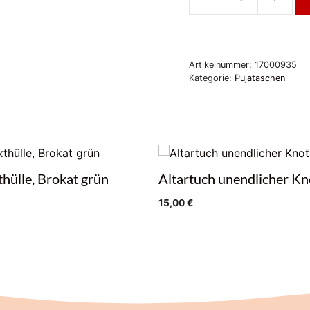
Pujatexthülle,
Brokat
rot
Menge
Artikelnummer:
17000935
Kategorie:
Pujataschen
thülle, Brokat grün
Altartuch unendlicher K
15,00
€