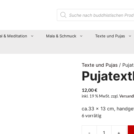
Suche
nach
Produkten
al & Meditation
Mala & Schmuck
Texte und Pujas
Texte und Pujas
/ Puja
Pujatext
12,00
€
inkl. 19 % MwSt.
zzgl.
Versand
ca.33 x 13 cm, handgef
6 vorrätig
-
+