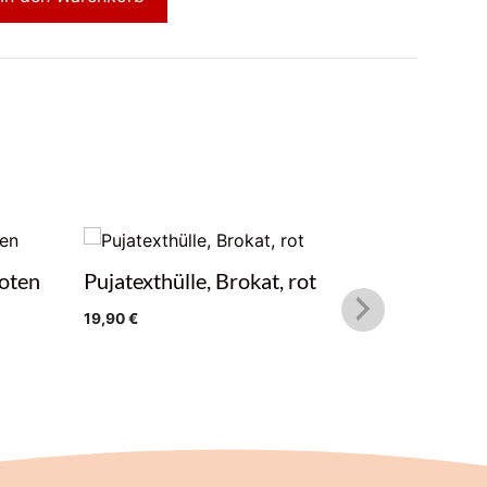
noten
Pujatexthülle, Brokat, rot
Pujatext
19,90
€
12,00
€