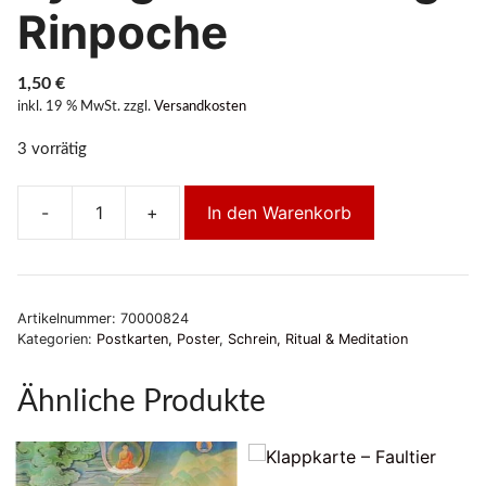
Rinpoche
1,50
€
inkl. 19 % MwSt.
zzgl.
Versandkosten
3 vorrätig
-
+
In den Warenkorb
S.H.Drinkung
Kyabgon
Chetsang
Rinpoche
Artikelnummer:
70000824
Menge
Kategorien:
Postkarten, Poster
,
Schrein, Ritual & Meditation
Ähnliche Produkte