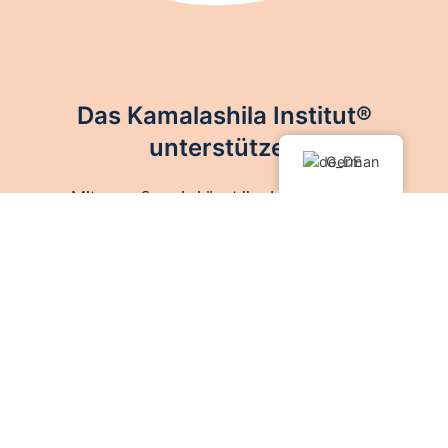
Das Kamalashila Institut®
unterstützen
German
Mit eurer Spende könnt ihr das Kamalashila
Institut® unterstützen. Wie jedes buddhistische
Zentrum lebt auch das Kamalashila Institut® von
der vielfältigen Unterstützung durch Freunde, Gäste
und Fördermitglieder.
Jetzt spenden