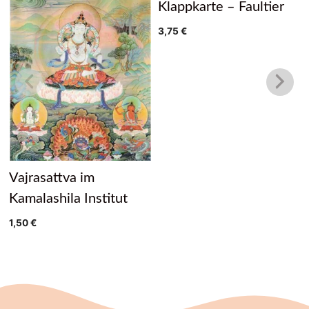
Klappkarte – Faultier
3,75
€
Vajrasattva im
Kamalashila Institut
1,50
€