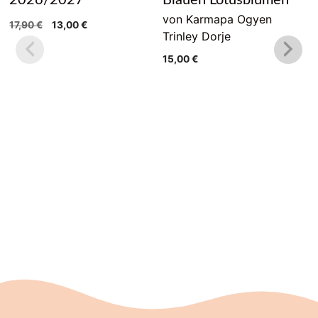
von Karmapa Ogyen
Ursprünglicher
Aktueller
17,90
€
13,00
€
Trinley Dorje
Preis
Preis
war:
ist:
15,00
€
17,90 €
13,00 €.