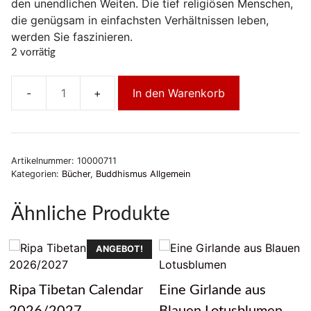
den unendlichen Weiten. Die tief religiösen Menschen,
die genügsam in einfachsten Verhältnissen leben,
werden Sie faszinieren.
2 vorrätig
In den Warenkorb
Tibet
für
Anfänger
Menge
Artikelnummer:
10000711
Kategorien:
Bücher
,
Buddhismus Allgemein
Ähnliche Produkte
ANGEBOT!
Ripa Tibetan Calendar
Eine Girlande aus
2026/2027
Blauen Lotusblumen