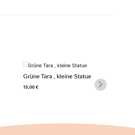
Grüne Tara , kleine Statue
Manjushr
15,00
€
15,00
€