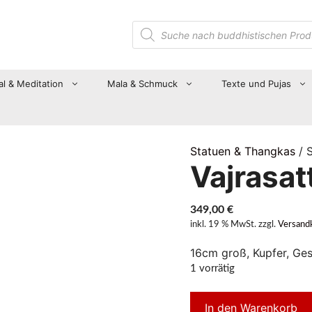
Suche
nach
Produkten
al & Meditation
Mala & Schmuck
Texte und Pujas
Statuen & Thangkas
/ 
Vajrasat
349,00
€
inkl. 19 % MwSt.
zzgl.
Versand
16cm groß, Kupfer, Ges
1 vorrätig
In den Warenkorb