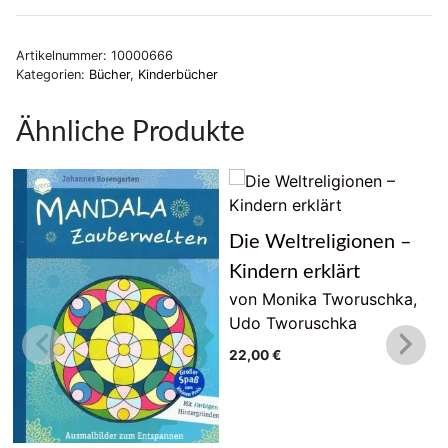
Zwergenkraft:
Fantasiereisen
Artikelnummer:
10000666
und
Kategorien:
Bücher
,
Kinderbücher
Meditationen
für
Ähnliche Produkte
Kinder
Menge
Die Weltreligionen –
Kindern erklärt
von Monika Tworuschka,
Udo Tworuschka
22,00
€