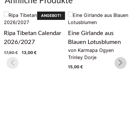
Ähnliche Produkte
ANGEBOT!
Ripa Tibetan Calendar
Eine Girlande aus
2026/2027
Blauen Lotusblumen
von Karmapa Ogyen
Ursprünglicher
Aktueller
17,90
€
13,00
€
Trinley Dorje
Preis
Preis
war:
ist:
15,00
€
17,90 €
13,00 €.