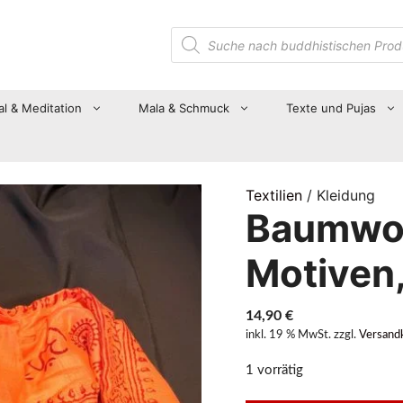
Suche
nach
Produkten
al & Meditation
Mala & Schmuck
Texte und Pujas
Textilien
/ Kleidung
Baumwol
Motiven
14,90
€
inkl. 19 % MwSt.
zzgl.
Versand
1 vorrätig