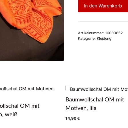
In den Warenkorb
Artikelnummer:
16000652
Kategorie:
Kleidung
Baumwollschal OM mit
llschal OM mit
Motiven, lila
n, weiß
14,90
€