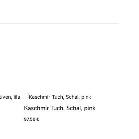
Kaschmir Tuch, Schal, pink
Kaschmir
kariert
97,50
€
97,50
€