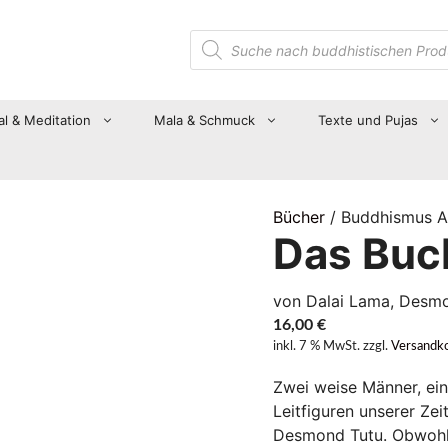
Suche
nach
Produkten
al & Meditation
Mala & Schmuck
Texte und Pujas
Bücher
/ Buddhismus A
Das Buc
von Dalai Lama, Desm
16,00
€
inkl. 7 % MwSt.
zzgl.
Versandk
Zwei weise Männer, ein
Leitfiguren unserer Zei
Desmond Tutu. Obwohl 