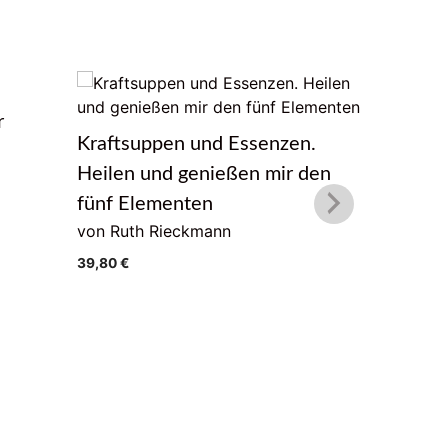
r
Das Lebe
Kraftsuppen und Essenzen.
von Geor
Heilen und genießen mir den
22,00
€
fünf Elementen
von Ruth Rieckmann
39,80
€