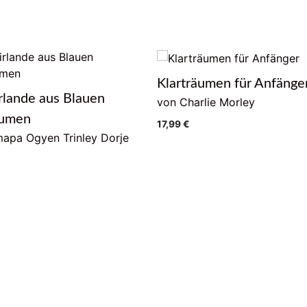
Klarträumen für Anfänge
rlande aus Blauen
von Charlie Morley
lumen
17,99
€
apa Ogyen Trinley Dorje