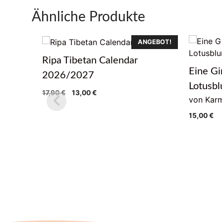
Ähnliche Produkte
ANGEBOT!
Ripa Tibetan Calendar
Eine Gi
2026/2027
Lotusb
Ursprünglicher
Aktueller
17,90
€
13,00
€
von Karm
Preis
Preis
war:
ist:
15,00
€
17,90 €
13,00 €.