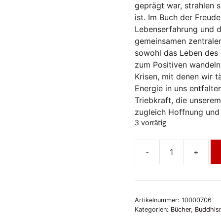
geprägt war, strahlen s
ist. Im Buch der Freud
Lebenserfahrung und di
gemeinsamen zentralen
sowohl das Leben des 
zum Positiven wandeln
Krisen, mit denen wir t
Energie in uns entfalt
Triebkraft, die unsere
zugleich Hoffnung und 
3 vorrätig
-
+
Das
Buch
der
Freude
Artikelnummer:
10000706
Menge
Kategorien:
Bücher
,
Buddhis