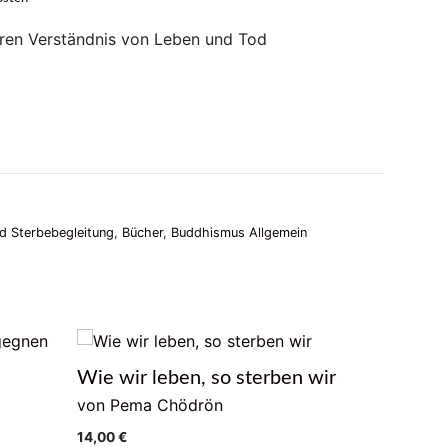
eren Verständnis von Leben und Tod
nd Sterbebegleitung
,
Bücher
,
Buddhismus Allgemein
Wie wir leben, so sterben wir
Gelebte 
von Pema Chödrön
von Clem
14,00
€
22,00
€