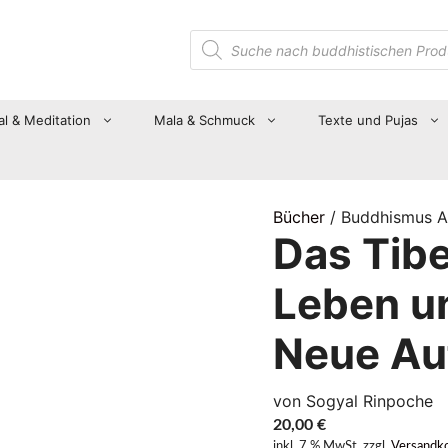
Suche
nach
Produkten
al & Meditation
Mala & Schmuck
Texte und Pujas
Bücher
/ Buddhismus A
Das Tib
Leben u
Neue Au
von Sogyal Rinpoche
20,00
€
inkl. 7 % MwSt.
zzgl.
Versandk